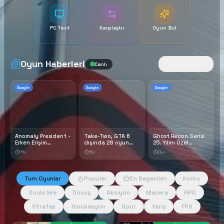
PC Test
Karşılaştır
Oyun Bul
Oyun Haberleri
Tümünü Gör
Canlı
Google
Google
Google
Anomaly President -
Take-Two, GTA 6
Ghost Recon Serisi
Erken Erişim
dışında 28 oyun
25. Yılını Özel
İnceleme - Oyun
daha geliştiriyor -
Duyurular Ve
11s
15s
Dün
Günlüğü
GZT
İndirimler İle
Kutluyor! -
Oyungezer Online
Tum Oyunlar
Populer
En Begenilen
Korku
Souls like
Dövüş
Aksiyon
Macera
RPG
Strateji
Simülasyon
Spor
Yarış
FPS