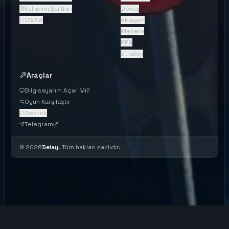
Kullanım Şartları
Dövüş
DMCA
Aksiyon
Macera
RPG
Strateji
Araçlar
Bilgisayarım Açar Mı?
Oyun Karşılaştır
Destek
Telegram
©
2026
Delay
. Tüm hakları saklıdır.