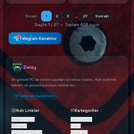
horrors.
and in desperate need of
aid. As a mercenary in
search of your next…
…
Önceki
1
2
3
27
Sonraki
opportunity, will you answer
Vahrin’s Call?
Sayfa
1
/
27
— Toplam
426
oyun
!
Telegram Kanalımız
Delay
En güncel PC ve mobil oyunları ücretsiz indirin. Hızlı indirme
linkleri ve güvenli kurulum rehberleri.
Telegram Kanalımız
Hızlı Linkler
Kategoriler
Hakkımızda
Tüm Oyunlar
İletişim
Korku
Gizlilik Politikası
Souls like