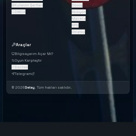
Kullanım Şartları
Dövüş
DMCA
Aksiyon
Macera
RPG
Strateji
Araçlar
Bilgisayarım Açar Mı?
Oyun Karşılaştır
Destek
Telegram
©
2026
Delay
. Tüm hakları saklıdır.