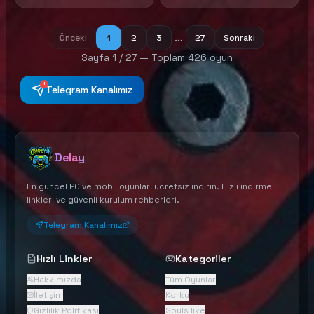
horrors.
and in desperate need of
aid. As a mercenary in
search of your next…
…
Önceki
1
2
3
27
Sonraki
opportunity, will you answer
Vahrin’s Call?
Sayfa
1
/
27
— Toplam
426
oyun
!
Telegram Kanalımız
Delay
En güncel PC ve mobil oyunları ücretsiz indirin. Hızlı indirme
linkleri ve güvenli kurulum rehberleri.
Telegram Kanalımız
Hızlı Linkler
Kategoriler
Hakkımızda
Tüm Oyunlar
İletişim
Korku
Gizlilik Politikası
Souls like