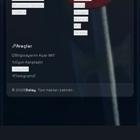
Kullanım Şartları
Dövüş
DMCA
Aksiyon
Macera
RPG
Strateji
Araçlar
Bilgisayarım Açar Mı?
Oyun Karşılaştır
Destek
Telegram
©
2026
Delay
. Tüm hakları saklıdır.