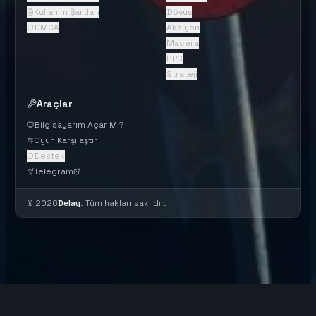
Kullanım Şartları
Dövüş
DMCA
Aksiyon
Macera
RPG
Strateji
Araçlar
Bilgisayarım Açar Mı?
Oyun Karşılaştır
Destek
Telegram
©
2026
Delay
. Tüm hakları saklıdır.