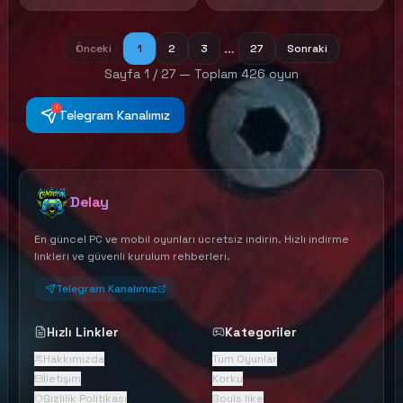
horrors.
and in desperate need of
aid. As a mercenary in
search of your next…
…
Önceki
1
2
3
27
Sonraki
opportunity, will you answer
Vahrin’s Call?
Sayfa
1
/
27
— Toplam
426
oyun
!
Telegram Kanalımız
Delay
En güncel PC ve mobil oyunları ücretsiz indirin. Hızlı indirme
linkleri ve güvenli kurulum rehberleri.
Telegram Kanalımız
Hızlı Linkler
Kategoriler
Hakkımızda
Tüm Oyunlar
İletişim
Korku
Gizlilik Politikası
Souls like