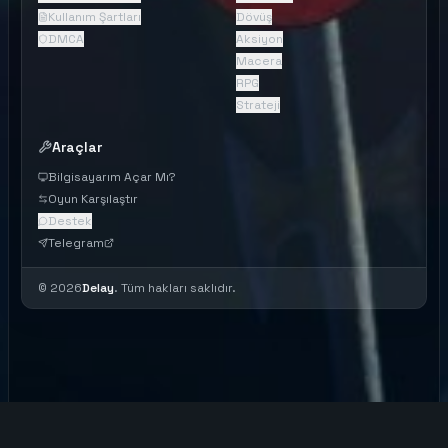
Kullanım Şartları
Dövüş
DMCA
Aksiyon
Macera
RPG
Strateji
Araçlar
Bilgisayarım Açar Mı?
Oyun Karşılaştır
Destek
Telegram
©
2026
Delay
. Tüm hakları saklıdır.