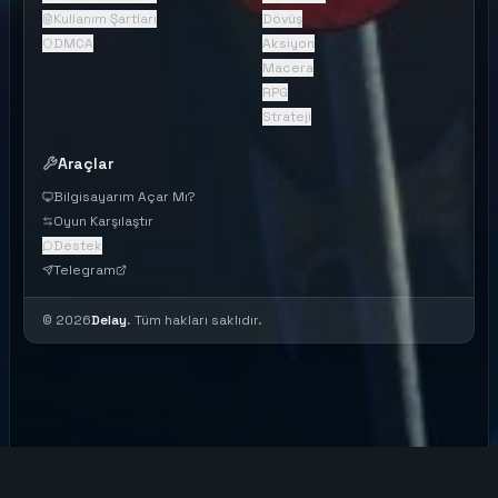
Kullanım Şartları
Dövüş
DMCA
Aksiyon
Macera
RPG
Strateji
Araçlar
Bilgisayarım Açar Mı?
Oyun Karşılaştır
Destek
Telegram
©
2026
Delay
. Tüm hakları saklıdır.