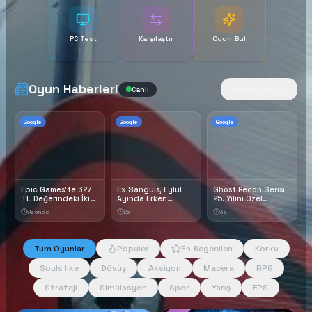
PC Test
Karşılaştır
Oyun Bul
Oyun Haberleri
Tümünü Gör
Canlı
Google
Google
Google
Epic Games'te 327
Ex Sanguis, Eylül
Ghost Recon Serisi
TL Değerindeki İki
Ayında Erken
25. Yılını Özel
Oyun Ücretsiz Oldu
Erişime Çıkıyor -
Duyurular Ve
Az önce
2s
3s
- GZT
Oyungezer Online
İndirimler İle
Kutluyor! -
Oyungezer Online
Tum Oyunlar
Populer
En Begenilen
Korku
Souls like
Dövüş
Aksiyon
Macera
RPG
Strateji
Simülasyon
Spor
Yarış
FPS