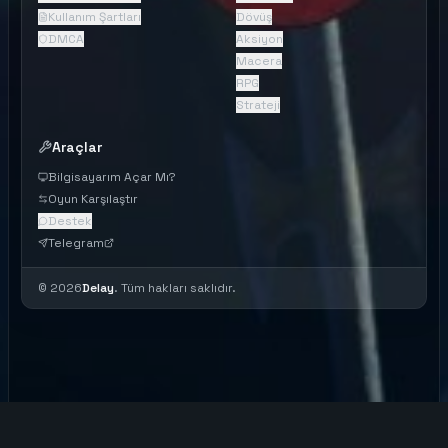
Kullanım Şartları
Dövüş
DMCA
Aksiyon
Macera
RPG
Strateji
Araçlar
Bilgisayarım Açar Mı?
Oyun Karşılaştır
Destek
Telegram
©
2026
Delay
. Tüm hakları saklıdır.