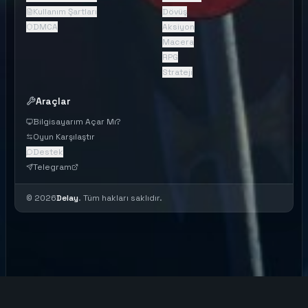
Kullanım Şartları
Dövüş
DMCA
Aksiyon
Macera
RPG
Strateji
Araçlar
Bilgisayarım Açar Mı?
Oyun Karşılaştır
Destek
Telegram
©
2026
Delay
. Tüm hakları saklıdır.